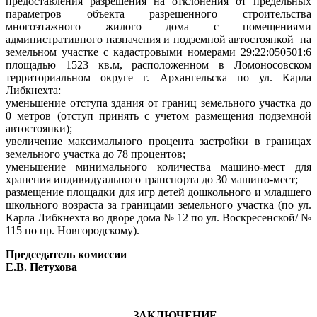
предоставления разрешения на отклонения от предельных
параметров объекта разрешенного строительства
многоэтажного жилого дома с помещениями
административного назначения и подземной автостоянкой
на
земельном участке с кадастровыми номерами 29:22:050501:6
площадью 1523 кв.м, расположенном в Ломоносовском
территориальном округе г. Архангельска по ул. Карла
Либкнехта:
уменьшение отступа здания от границ земельного участка до
0 метров (отступ принять с учетом размещения подземной
автостоянки);
увеличение максимального процента застройки в границах
земельного участка до 78 процентов;
уменьшение минимального количества машино-мест для
хранения
индивидуального транспорта до 30 машино-мест;
размещение
площадки для игр детей дошкольного и младшего
школьного возраста
за границами земельного участка (по ул.
Карла Либкнехта во дворе дома № 12 по ул. Воскресенской/ №
115 по пр. Новгородскому).
Председатель комиссии
Е.В. Петухова
ЗАКЛЮЧЕНИЕ