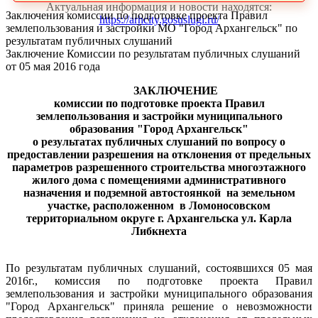
Актуальная информация и новости находятся:
Заключения комиссии по подготовке проекта Правил
https://arhcity.gosuslugi.ru/
землепользования и застройки МО "Город Архангельск" по
результатам публичных слушаний
Заключение Комиссии по результатам публичных слушаний
от 05 мая 2016 года
ЗАКЛЮЧЕНИЕ
комиссии по подготовке проекта Правил
землепользования и застройки муниципального
образования "Город Архангельск"
о результатах публичных слушаний по вопросу о
предоставлении разрешения на отклонения от предельных
параметров разрешенного строительства многоэтажного
жилого дома с помещениями административного
назначения и подземной автостоянкой
на земельном
участке, расположенном
в Ломоносовском
территориальном округе г. Архангельска ул. Карла
Либкнехта
По результатам публичных слушаний, состоявшихся 05 мая
2016г., комиссия по подготовке проекта Правил
землепользования и застройки муниципального образования
"Город Архангельск"
приняла решение о невозможности