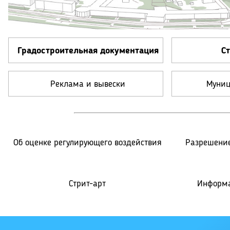
Градостроительная документация
С
Реклама и вывески
Муниц
Об оценке регулирующего воздействия
Разрешение
Стрит-арт
Информа