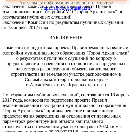
Актуальная информация и новости находятся:
Заключения комиссии по подготовке проекта Правил
https://arhcity.gosuslugi.ru/
землепользования и застройки МО "Город Архангельск" по
результатам публичных слушаний
Заключения Комиссии по результатам публичных слушаний
от 18 апреля 2017 года
ЗАКЛЮЧЕНИЕ
комиссии по подготовке проекта Правил землепользования и
застройки муниципального образования "Город Архангельск"
о результатах публичных слушаний по вопросу о
предоставлении разрешения на отклонения от предельных
параметров реконструкции объекта капитального
строительства на земельном участке,расположенном в
Соломбальском территориальном округе
г. Архангельск по ул.Красных партизан
По результатам публичных слушаний, состоявшихся 18 апреля
2017 года, комиссия по подготовке проекта Правил
землепользования и застройки муниципального образования
"Город Архангельск" приняла решение о возможности
предоставления разрешения на отклонения от предельных
параметров реконструкции объекта капитального
строительства на земельном участке площадью 3074 кв.м с
кадастровым номером 29:22:022531:6, расположенном в