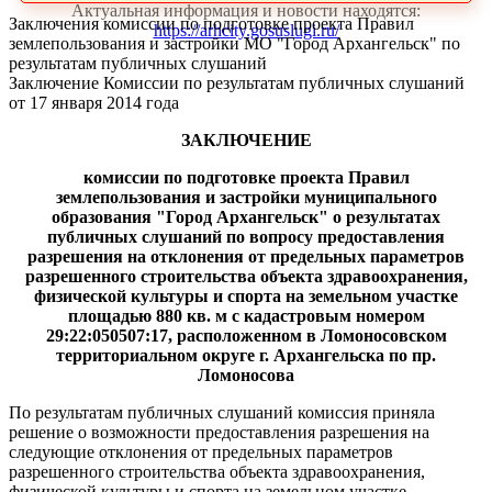
Актуальная информация и новости находятся:
Заключения комиссии по подготовке проекта Правил
https://arhcity.gosuslugi.ru/
землепользования и застройки МО "Город Архангельск" по
результатам публичных слушаний
Заключение Комиссии по результатам публичных слушаний
от 17 января 2014 года
ЗАКЛЮЧЕНИЕ
комиссии по подготовке проекта Правил
землепользования и застройки муниципального
образования "Город Архангельск"
о результатах
публичных слушаний по вопросу предоставления
разрешения на отклонения от предельных параметров
разрешенного строительства объекта здравоохранения,
физической культуры и спорта на земельном участке
площадью 880 кв. м с кадастровым номером
29:22:050507:17, расположенном в Ломоносовском
территориальном округе г. Архангельска по пр.
Ломоносова
По результатам публичных слушаний комиссия приняла
решение о возможности предоставления разрешения на
следующие отклонения от предельных параметров
разрешенного строительства объекта здравоохранения,
физической культуры и спорта на земельном участке