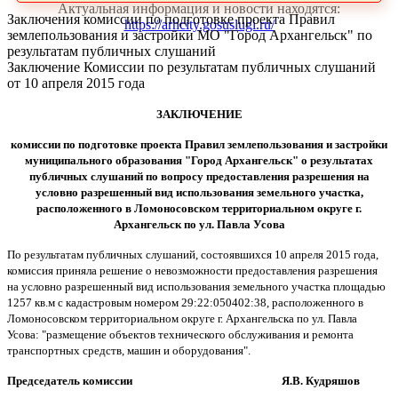
Актуальная информация и новости находятся:
Заключения комиссии по подготовке проекта Правил
https://arhcity.gosuslugi.ru/
землепользования и застройки МО "Город Архангельск" по
результатам публичных слушаний
Заключение Комиссии по результатам публичных слушаний
от 10 апреля 2015 года
ЗАКЛЮЧЕНИЕ
комиссии по подготовке проекта Правил землепользования и застройки
муниципального образования "Город Архангельск" о результатах
публичных слушаний
по вопросу предоставления разрешения на
условно разрешенный вид использования земельного участка,
расположенного в Ломоносовском территориальном округе г.
Архангельск по ул. Павла Усова
По результатам публичных слушаний, состоявшихся 10 апреля 2015 года,
комиссия приняла решение о невозможности предоставления разрешения
на условно разрешенный вид использования земельного участка площадью
1257 кв.м с кадастровым номером 29:22:050402:38, расположенного в
Ломоносовском территориальном округе г. Архангельска по ул. Павла
Усова: "размещение объектов технического обслуживания и ремонта
транспортных средств, машин и оборудования".
Председатель комиссии Я.В. Кудряшов