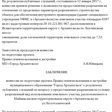
По результатам публичных слушаний, состоявшихся 12 января 2017 г.,
комиссия приняла решение о возможности предоставления разрешения на
отклонение от предельных параметров разрешенного строительства
объекта для обеспечения внутреннего правопорядка (здание специального
учреждения УФМС в г.Архангельске) на земельном участке площадью 6397
кв.м с кадастровым номером 29:16:221301:967, расположенном в
Исакогорском территориальном округе г. Архангельска по Лахтинскому
шоссе:
уменьшение доли озелененной территории земельного участка до 7,53
процентов.
Заместитель председателя комиссии
по подготовке проекта
Правил землепользования и застройки
МО «Город Архангельск» А.Н.Юницына
ЗАКЛЮЧЕНИЕ
комиссии по подготовке проекта Правил землепользования и застройки
муниципального образования "Город Архангельск" о результатах
публичных слушаний по вопросу о предоставлении разрешения на условно
разрешенный вид использования земельного участка, расположенного в
Маймаксанском территориальном округе г.Архангельска по
ул.Лесотехнической
По результатам публичных слушаний, состоявшихся 12 января 2017 года,