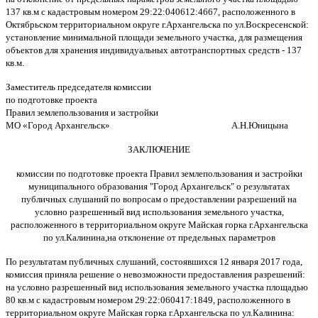
137 кв.м с кадастровым номером 29:22:040612:4667, расположенного в
Октябрьском территориальном округе г.Архангельска по ул.Воскресенской:
установление минимальной площади земельного участка, для размещения
объектов для хранения индивидуальных автотранспортных средств - 137
кв.м.
Заместитель председателя комиссии
по подготовке проекта
Правил землепользования и застройки
МО «Город Архангельск» А.Н.Юницына
ЗАКЛЮЧЕНИЕ
комиссии по подготовке проекта Правил землепользования и застройки
муниципального образования "Город Архангельск" о результатах
публичных слушаний по вопросам о предоставлении разрешений на
условно разрешенный вид использования земельного участка,
расположенного в территориальном округе Майская горка г.Архангельска
по ул.Калинина,на отклонение от предельных параметров
По результатам публичных слушаний, состоявшихся 12 января 2017 года,
комиссия приняла решение о невозможности предоставления разрешений:
на условно разрешенный вид использования земельного участка площадью
80 кв.м с кадастровым номером 29:22:060417:1849, расположенного в
территориальном округе Майская горка г.Архангельска по ул.Калинина: