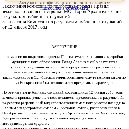
Актуальная информация и новости находятся:
Заключения комиссии по подготовке проекта Правил
https://arhcity.gosuslugi.ru/
землепользования и застройки МО "Город Архангельск" по
результатам публичных слушаний
Заключения Комиссии по результатам публичных слушаний
от 12 января 2017 года
ЗАКЛЮЧЕНИЕ
комиссии по подготовке проекта Правил землепользования и застройки
муниципального образования "Город Архангельск" о результатах
публичных слушаний по вопросам о предоставлении разрешений на
условно разрешенный вид использования земельного участка,
расположенного в Октябрьском территориальном округе г.Архангельска по
ул.Воскресенской,на отклонение от предельных параметров
По результатам публичных слушаний, состоявшихся 12 января 2017 года,
комиссия приняла решение о невозможности предоставления разрешений:
на условно разрешенный вид использования земельного участка площадью
137 кв.м с кадастровым номером 29:22:040612:4667, расположенного в
Октябрьском территориальном округе г.Архангельска по ул.Воскресенской,
"для размещения объектов для хранения индивидуальных
автотранспортных средств";
на отклонение от предельных параметров земельного участка площадью