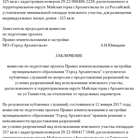
325 кв.м с кадастровым номером 29:22:060406:2229, расположенного в
территориальном округе Майская горка г.Архангельска по ул.Российской:
установление минимальной площади земельного участка, для размещения
индивидуальных жилых домов - 325 кв.м.
Заместитель председателя комиссии
по подготовке проекта
Правил землепользования и застройки
МО «Город Архангельск» А.Н.Юницына
ЗАКЛЮЧЕНИЕ
комиссии по подготовке проекта Правил землепользования и застройки
муниципального образования "Город Архангельск"
о результатах
публичных слушаний по вопросам о предоставлении разрешений на
условно разрешенный вид использования земельного участка,
расположенного в территориальном округе Майская горка г.Архангельска
по ул.Танкистов, на отклонение от предельных параметров
По результатам публичных слушаний, состоявшихся 12 января 2017 года,
комиссия по подготовке проекта Правил землепользования и застройки
муниципального образования "Город Архангельск" приняла решение о
невозможности предоставления разрешений:
на условно разрешенный вид использования земельного участка площадью
357 кв.м с кадастровым номером 29:22:060417:1848, расположенного в
территориальном округе Майская горка г.Архангельска по ул.Танкистов: