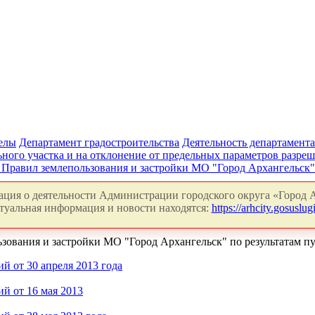
делы
Департамент градостроительства
Деятельность департамента
ного участка и на отклонение от предельных параметров разреш
 Правил землепользования и застройки МО "Город Архангельск
ция о деятельности Администрации городского округа «Город А
туальная информация и новости находятся:
https://arhcity.gosuslugi
ьзования и застройки МО "Город Архангельск" по результатам 
й от 30 апреля 2013 года
й от 16 мая 2013