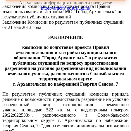
Актуальная информация и новости находятся:
Заключения комиссии по подготовке проекта Правил
https://arhcity.gosuslugi.ru/
землепользования и застройки МО "Город Архангельск" по
результатам публичных слушаний
Заключение Комиссии по результатам публичных слушаний
от 21 мая 2013 года
ЗАКЛЮЧЕНИЕ
комиссии по подготовке проекта Правил
землепользования и застройки муниципального
образования "Город Архангельск"
о результатах
публичных слушаний по вопросу предоставления
разрешения
на условно разрешенный вид использования
земельного участка, расположенного в Соломбальском
территориальном округе
г. Архангельска по набережной Георгия Седова, 7
По результатам публичных слушаний комиссия приняла
решение о возможности предоставить разрешение на условно
разрешенный вид использования земельного
участка площадью 522 кв. м. с кадастровым номером
29:22:022533:4, расположенного в Соломбальском
территориальном округе г. Архангельска по набережной
Георгия Седова, 7: "для размещения индивидуального жилого
дома".