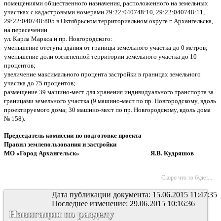
помещениями общественного назначения, расположенного на земельных
участках с кадастровыми номерами 29:22:040748:10, 29:22:040748:11,
29:22:040748:805 в Октябрьском территориальном округе г. Архангельска,
на пересечении
ул. Карла Маркса и пр. Новгородского:
уменьшение отступа здания от границы земельного участка до 0 метров;
уменьшение доли озелененной территории земельного участка до 10
процентов;
увеличение максимального процента застройки в границах земельного
участка до 75 процентов;
размещение 39 машино-мест для хранения индивидуального транспорта за
границами земельного участка (9 машино-мест по пр. Новгородскому, вдоль
проектируемого дома; 30 машино-мест по пр. Новгородскому, вдоль дома
№ 158).
Председатель комиссии
по подготовке проекта
Правил землепользования и застройки
МО «Город Архангельск» Я.В. Кудряшов
Скоро что то будет...
Дата публикации документа: 15.06.2015 11:47:35
Последнее изменение: 29.06.2015 10:16:36
Навигация по разделу