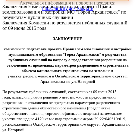
Актуальная информация и новости находятся:
Заключения комиссии по подготовке проекта Правил
https://arhcity.gosuslugi.ru/
землепользования и застройки МО "Город Архангельск" по
результатам публичных слушаний
Заключения Комиссии по результатам публичных слущаний
от 09 июня 2015 года
ЗАКЛЮЧЕНИЕ
комиссии по подготовке проекта Правил землепользования и застройки
муниципального образования "Город Архангельск" о результатах
публичных слушаний по вопросу о предоставлении разрешения на
отклонения от предельных параметров разрешенного строительства
объекта капитального строительства на земельном
участке, расположенном в Октябрьском территориальном округе г.
Архангельска по ул. Нагорной
По результатам публичных слушаний, состоявшихся 09 июня 2015
года, комиссия приняла решение о невозможности предоставления
разрешения на отклонения от предельных параметров разрешенного
строительства здания общественного назначения (предприятие
общественного питания, торговли, офисные помещения) на земельном
участке площадью 4179 кв.м с кадастровым номером 29:22:040610:619,
расположенном в Октябрьском территориальном округе г. Архангельска по
ул. Нагорной: