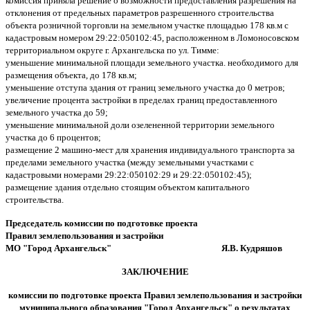
комиссия приняла решение о возможности предоставления разрешения на
отклонения от предельных параметров разрешенного строительства
объекта розничной торговли на земельном участке площадью 178 кв.м с
кадастровым номером 29:22:050102:45, расположенном в Ломоносовском
территориальном округе г. Архангельска по ул. Тимме:
уменьшение минимальной площади земельного участка. необходимого для
размещения объекта, до 178 кв.м;
уменьшение отступа здания от границ земельного участка до 0 метров;
увеличение процента застройки в пределах границ предоставленного
земельного участка до 59;
уменьшение минимальной доли озелененной территории земельного
участка до 6 процентов;
размещение 2 машино-мест для хранения индивидуального транспорта за
пределами земельного участка (между земельными участками с
кадастровыми номерами 29:22:050102:29 и 29:22:050102:45);
размещение здания отдельно стоящим объектом капитального
строительства.
Председатель комиссии по подготовке проекта
Правил землепользования и застройки
МО "Город Архангельск" Я.В. Кудряшов
ЗАКЛЮЧЕНИЕ
комиссии по подготовке проекта Правил землепользования и застройки
муниципального образования "Город Архангельск" о результатах