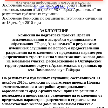
Актуальная информация и новости находятся:
Заключения комиссии по подготовке проекта Правил
https://arhcity.gosuslugi.ru/
землепользования и застройки МО "Город Архангельск" по
результатам публичных слушаний
Заключение Комиссии по результатам публичных слушаний
от 13 декабря 2016 года
ЗАКЛЮЧЕНИЕ
комиссии по подготовке проекта Правил
землепользования и застройки муниципального
образования "Город Архангельск"
о результатах
публичных слушаний
по вопросу о предоставлении
разрешения на отклонения от предельных параметров
разрешенного строительства многоэтажного жилого дома
на земельном участке, расположенном в Октябрьском
территориальном округе г.Архангельска, в границах пр-
кта Ломоносова и ул.Гайдара
По результатам публичных слушаний, состоявшихся 13
декабря 2016г., комиссия по подготовке проекта Правил
землепользования и застройки муниципального
образования "Город Архангельск" приняла решение о
возможности предоставить разрешение на отклонения от
предельных параметров разрешенного строительства
многоэтажного жилого дома на земельном участке с