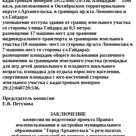
кадастровым номером 29:22:040729:536, площадью
3160
кв.м, расположенном в Октябрьском территориальном
округе г.Архангельска, в границах пр-кта Ломоносова и
ул.Гайдара:
уменьшение отступа здания от границ земельного участка
со стороны улицы Гайдара до 0,5 метра;
размещение 17 машино-мест для хранения
индивидуального транспорта за границами земельного
участка (10 машино- мест со стороны пр-кта Ломоносова и
7 машино-мест со стороны ул.Гайдара);
размещение площадок общего пользования различного
назначения
за границами земельного участка (площадка
для игр детей дошкольного и младшего школьного
возраста, площадка для отдыха взрослого населения,
спортивная площадка с юго-восточной стороны
земельного участка с кадастровым номером
29:22:040729:536.
Председатель комиссии
Е.В. Петухова
ЗАКЛЮЧЕНИЕ
комиссии по подготовке проекта Правил
землепользования и застройки муниципального
образования "Город Архангельск"
о результатах
публичных слушаний по вопросу о предоставлении