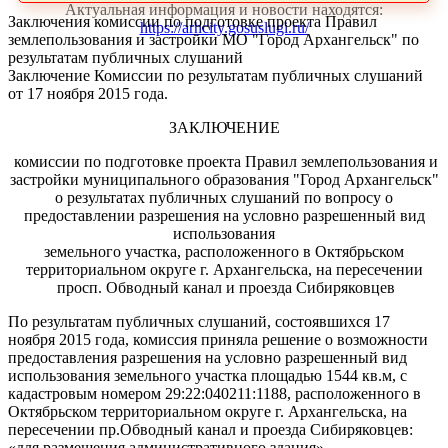
Актуальная информация и новости находятся:
Заключения комиссии по подготовке проекта Правил
https://arhcity.gosuslugi.ru/
землепользования и застройки МО "Город Архангельск" по
результатам публичных слушаний
Заключение Комиссии по результатам публичных слушаний
от 17 ноября 2015 года.
ЗАКЛЮЧЕНИЕ
комиссии по подготовке проекта Правил землепользования и
застройки муниципального образования "Город Архангельск"
о результатах публичных слушаний по вопросу о
предоставлении разрешения на условно разрешенный вид
использования
земельного участка, расположенного в Октябрьском
территориальном округе г. Архангельска, на пересечении
просп. Обводный канал и проезда Сибиряковцев
По результатам публичных слушаний, состоявшихся 17
ноября 2015 года, комиссия приняла решение о возможности
предоставления разрешения на условно разрешенный вид
использования земельного участка площадью 1544 кв.м, с
кадастровым номером 29:22:040211:1188, расположенного в
Октябрьском территориальном округе г. Архангельска, на
пересечении пр.Обводный канал и проезда Сибиряковцев:
«для размещения административного здания».