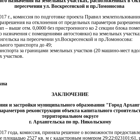
о назначения на земельных участках, расположенных в Октя
пересечении ул. Воскресенской и пр.Ломоносова
017 г., комиссия по подготовке проекта Правил землепользовани
разрешения на отклонения от предельных параметров разрешенно
 – выше отм. 0,0000 без пристроенного ко 2 секции блока поме
назначения с помещениями автостоянки) на земельных участках 
нгельска на пересечении ул.Воскресенской и пр.Ломоносова:
ного транспорта до 49;
нспорта за границами земельных участков (20 машино-мест вдо
х участков.
на
ЗАКЛЮЧЕНИЕ
ния и застройки муниципального образования "Город Арханг
параметров реконструкции объекта капитального строительс
территориальном округе
г. Архангельска по пр. Никольскому
017 года, комиссия, приняла решение о возможности предоставл
е площадью 2527 кв. м с кадастровым номером 29:22:023101:61,