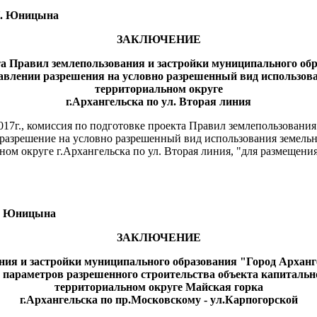
ницына
ЗАКЛЮЧЕНИЕ
та Правил землепользования и застройки муниципального об
тавлении разрешения на условно разрешенный вид использова
территориальном округе
г.Архангельска по ул. Вторая линия
017г., комиссия по подготовке проекта Правил землепользовани
разрешение на условно разрешенный вид использования земельн
ном округе г.Архангельска по ул. Вторая линия, "для размещен
ницына
ЗАКЛЮЧЕНИЕ
ания и застройки муниципального образования "Город Архан
 параметров разрешенного строительства объекта капитально
территориальном округе Майская горка
г.Архангельска по пр.Московскому - ул.Карпогорской