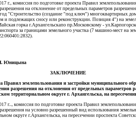
017 г., комиссия по подготовке проекта Правил землепользовани
азрешения на отклонение от предельных параметров разрешенног
од "Строительство (создание "под ключ") многоквартирных до
ом и подлежащих сносу или реконструкции. Позиция 4") на земе
айская горка г.Архангельскапо пр.Московскому - ул.Карпогорск
спорта за границами земельного участка (7 машино-мест на зем
2:060401:2832).
ницына
ЗАКЛЮЧЕНИЕ
та Правил землепользования и застройки муниципального об
ения разрешения на отклонения от предельных параметров р
ом территориальном округе г. Архангельска, на пересечени
17 г.., комиссия по подготовке проекта Правил землепользован
разрешения на условно разрешенный вид использования земельн
ьном округе г.Архангельска, на пересечении проспекта Советск