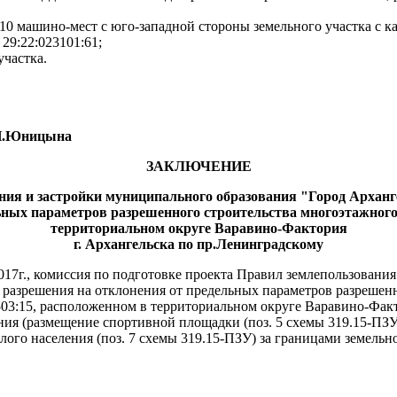
10 машино-мест с юго-западной стороны земельного участка с ка
29:22:023101:61;
частка.
ницына
ЗАКЛЮЧЕНИЕ
ания и застройки муниципального образования "Город Архан
ьных параметров разрешенного строительства многоэтажного
территориальном округе Варавино-Фактория
г. Архангельска по пр.Ленинградскому
017г., комиссия по подготовке проекта Правил землепользовани
 разрешения на отклонения от предельных параметров разрешен
503:15, расположенном в территориальном округе Варавино-Факт
ия (размещение спортивной площадки (поз. 5 схемы 319.15-ПЗУ
слого населения (поз. 7 схемы 319.15-ПЗУ) за границами земельн