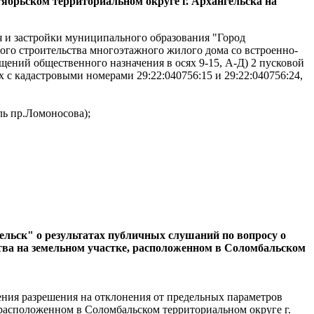
брьском территориальном округе г. Архангельска на
я и застройки муниципального образования "Город
го строительства многоэтажного жилого дома со встроенно-
щений общественного назначения в осях 9-15, А-Д) 2 пусковой
с кадастровыми номерами 29:22:040756:15 и 29:22:040756:24,
ль пр.Ломоносова);
ельск" о результатах публичных слушаний по вопросу о
тва на земельном участке, расположенном в Соломбальском
ения разрешения на отклонения от предельных параметров
 расположенном в Соломбальском территориальном округе г.