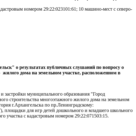
дастровым номером 29:22:023101:61; 10 машино-мест с северо-
гельск"
о результатах
публичных слушаний
по вопросу о
 жилого дома на земельном участке, расположенном в
я и застройки муниципального образования "Город
ного строительства многоэтажного жилого дома на земельном
ория г.Архангельска по пр.Ленинградскому:
), площадки для игр детей дошкольного и младшего школьного
ого участка с кадастровым номером 29:22:071503:15.