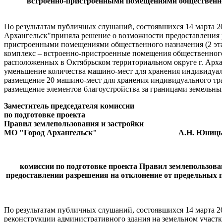
встроенно-пристроенными помещениями общественног
По результатам публичных слушаний, состоявшихся 14 марта 2
Архангельск"приняла решение о возможности предоставления 
пристроенными помещениями общественного назначения (2 этап
комплекс – встроенно-пристроенные помещения общественного 
расположенных в Октябрьском территориальном округе г. Арха
уменьшение количества машино-мест для хранения индивидуаль
размещение 20 машино-мест для хранения индивидуального тра
размещение элементов благоустройства за границами земельны
Заместитель председателя комиссии
по подготовке проекта
Правил землепользования и застройки
МО "Город Архангельск" А.Н. Юницы
комиссии по подготовке проекта Правил землепользова
предоставлении разрешения на отклонение от предельных 
По результатам публичных слушаний, состоявшихся 14 марта 2
реконструкции административного здания на земельном участк