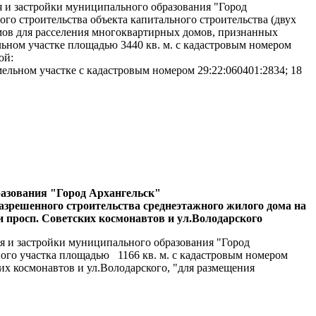
я и застройки муниципального образования "Город
о строительства объекта капитального строительства (двух
мов для расселения многоквартирных домов, признанных
льном участке площадью 3440 кв. м. с кадастровым номером
ой:
ельном участке с кадастровым номером 29:22:060401:2834; 18
разования "Город Архангельск"
азрешенного строительства среднеэтажного жилого дома на
и просп. Советских космонавтов и ул.Володарского
ия и застройки муниципального образования "Город
ого участка площадью 1166 кв. м. с кадастровым номером
их космонавтов и ул.Володарского, "для размещения