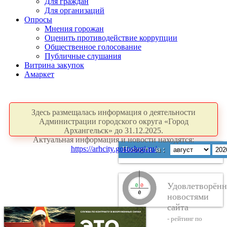
Для граждан
Для организаций
Опросы
Мнения горожан
Оценить противодействие коррупции
Общественное голосование
Публичные слушания
Витрина закупок
Амаркет
Здесь размещалась информация о деятельности
Администрации городского округа «Город
Архангельск» до 31.12.2025.
Актуальная информация и новости находятся:
https://arhcity.gosuslugi.ru/
Новости за :
Удовлетворённ
новостями
сайта
- рейтинг по