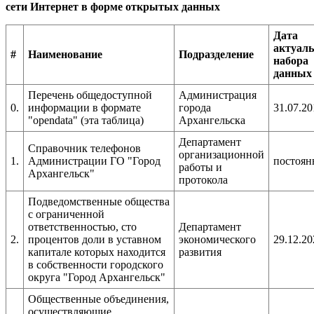
сети Интернет в форме открытых данных
Дата
актуаль
#
Наименование
Подразделение
набора
данных
Перечень общедоступной
Администрация
0.
информации в формате
города
31.07.20
"opendata" (эта таблица)
Архангельска
Департамент
Справочник телефонов
организационной
1.
Администрации ГО "Город
постоян
работы и
Архангельск"
протокола
Подведомственные общества
с ограниченной
ответственностью, сто
Департамент
2.
процентов доли в уставном
экономического
29.12.20
капитале которых находится
развития
в собственности городского
округа "Город Архангельск"
Общественные объединения,
осуществляющие