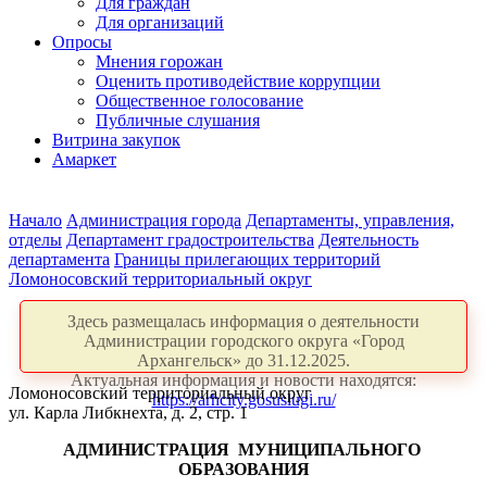
Для граждан
Для организаций
Опросы
Мнения горожан
Оценить противодействие коррупции
Общественное голосование
Публичные слушания
Витрина закупок
Амаркет
Начало
Администрация города
Департаменты, управления,
отделы
Департамент градостроительства
Деятельность
департамента
Границы прилегающих территорий
Ломоносовский территориальный округ
Здесь размещалась информация о деятельности
Администрации городского округа «Город
Архангельск» до 31.12.2025.
Актуальная информация и новости находятся:
Ломоносовский территориальный округ
https://arhcity.gosuslugi.ru/
ул. Карла Либкнехта, д. 2, стр. 1
АДМИНИСТРАЦИЯ
МУНИЦИПАЛЬНОГО
ОБРАЗОВАНИЯ