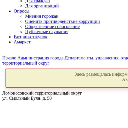
Для граждан
Для организаций
Опросы
Мнения горожан
Оценить противодействие коррупции
Общественное голосование
Публичные слушания
Витрина закупок
Амаркет
Начало
Администрация города
Департаменты, управления, от
территориальный округ
Здесь размещалась информа
Ак
Ломоносовский территориальный округ
ул. Смольный Буян, д. 50