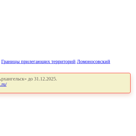
Границы прилегающих территорий
Ломоносовский
рхангельск» до 31.12.2025.
.ru/