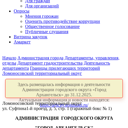
Для граждан
Для организаций
Опросы
Мнения горожан
Оценить противодействие коррупции
Общественное голосование
Публичные слушания
Витрина закупок
Амаркет
Начало
Администрация города
Департаменты, управления,
отделы
Департамент градостроительства
Деятельность
департамента
Границы прилегающих территорий
Ломоносовский территориальный округ
Здесь размещалась информация о деятельности
Администрации городского округа «Город
Архангельск» до 31.12.2025.
Актуальная информация и новости находятся:
Ломоносовский территориальный округ
https://arhcity.gosuslugi.ru/
ул. Суфтина1-й проезд, д. 5, стр. 1 (гаражный бокс № 1)
АДМИНИСТРАЦИЯ
ГОРОДСКОГО ОКРУГА
"ГОРОД
АРХАНГЕЛЬСК"