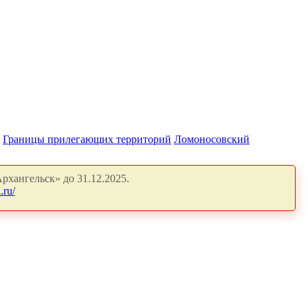
Границы прилегающих территорий
Ломоносовский
рхангельск» до 31.12.2025.
.ru/