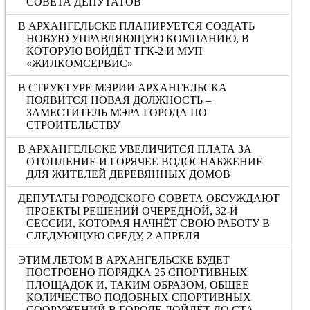
СОВЕТА ДЕПУТАТОВ
В АРХАНГЕЛЬСКЕ ПЛАНИРУЕТСЯ СОЗДАТЬ
НОВУЮ УПРАВЛЯЮЩУЮ КОМПАНИЮ, В
КОТОРУЮ ВОЙДЁТ ТГК-2 И МУП
«ЖИЛКОМСЕРВИС»
В СТРУКТУРЕ МЭРИИ АРХАНГЕЛЬСКА
ПОЯВИТСЯ НОВАЯ ДОЛЖНОСТЬ –
ЗАМЕСТИТЕЛЬ МЭРА ГОРОДА ПО
СТРОИТЕЛЬСТВУ
В АРХАНГЕЛЬСКЕ УВЕЛИЧИТСЯ ПЛАТА ЗА
ОТОПЛЕНИЕ И ГОРЯЧЕЕ ВОДОСНАБЖЕНИЕ
ДЛЯ ЖИТЕЛЕЙ ДЕРЕВЯННЫХ ДОМОВ
ДЕПУТАТЫ ГОРОДСКОГО СОВЕТА ОБСУЖДАЮТ
ПРОЕКТЫ РЕШЕНИЙ ОЧЕРЕДНОЙ, 32-Й
СЕССИИ, КОТОРАЯ НАЧНЁТ СВОЮ РАБОТУ В
СЛЕДУЮЩУЮ СРЕДУ, 2 АПРЕЛЯ
ЭТИМ ЛЕТОМ В АРХАНГЕЛЬСКЕ БУДЕТ
ПОСТРОЕНО ПОРЯДКА 25 СПОРТИВНЫХ
ПЛОЩАДОК И, ТАКИМ ОБРАЗОМ, ОБЩЕЕ
КОЛИЧЕСТВО ПОДОБНЫХ СПОРТИВНЫХ
СООРУЖЕНИЙ В ГОРОДЕ ДОЙДЁТ ДО СТА