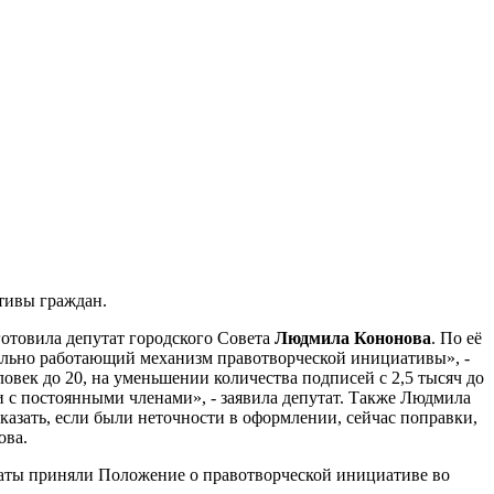
тивы граждан.
готовила депутат городского Совета
Людмила Кононова
. По её
еально работающий механизм правотворческой инициативы», -
овек до 20, на уменьшении количества подписей с 2,5 тысяч до
и с постоянными членами», - заявила депутат. Также Людмила
казать, если были неточности в оформлении, сейчас поправки,
ова.
утаты приняли Положение о правотворческой инициативе во