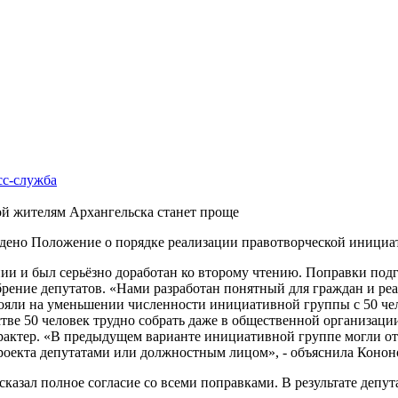
сс-cлужба
вой жителям Архангельска станет проще
ждено Положение о порядке реализации правотворческой инициа
нии и был серьёзно доработан ко второму чтению. Поправки под
брение депутатов. «Нами разработан понятный для граждан и р
тояли на уменьшении численности инициативной группы с 50 чел
тве 50 человек трудно собрать даже в общественной организаци
арактер. «В предыдущем варианте инициативной группе могли от
роекта депутатами или должностным лицом», - объяснила Конон
казал полное согласие со всеми поправками. В результате деп