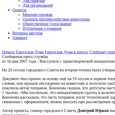
Для граждан
Для организаций
Опросы
Мнения горожан
Оценить противодействие коррупции
Общественное голосование
Публичные слушания
Витрина закупок
Амаркет
Начало
Городская Дума
Городская Дума в прессе
Сообщает пре
Сообщения пресс-службы
от 16 мая 2007 года - Выступить с правотворческой инициати
На 20 сессии городского Совета во втором чтении было утвер
Документ был принят за основу ещё на 19 сессии в первом чте
словам, они прошли обсуждение на комиссиях и получили одо
пояснила автор поправок. Кононова сказала, что депутаты нас
1 тысячи. «Мы посчитали, что инициативную группу в количес
Кононова рассказала, что часть поправок носят технический х
связанные с оформлением, можно вносить при рассмотрении п
Автор проекта, спикер городского Совета
Дмитрий Юрков
выс