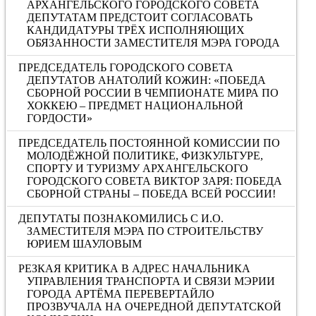
АРХАНГЕЛЬСКОГО ГОРОДСКОГО СОВЕТА
ДЕПУТАТАМ ПРЕДСТОИТ СОГЛАСОВАТЬ
КАНДИДАТУРЫ ТРЁХ ИСПОЛНЯЮЩИХ
ОБЯЗАННОСТИ ЗАМЕСТИТЕЛЯ МЭРА ГОРОДА
ПРЕДСЕДАТЕЛЬ ГОРОДСКОГО СОВЕТА
ДЕПУТАТОВ АНАТОЛИЙ КОЖИН: «ПОБЕДА
СБОРНОЙ РОССИИ В ЧЕМПИОНАТЕ МИРА ПО
ХОККЕЮ – ПРЕДМЕТ НАЦИОНАЛЬНОЙ
ГОРДОСТИ»
ПРЕДСЕДАТЕЛЬ ПОСТОЯННОЙ КОМИССИИ ПО
МОЛОДЁЖНОЙ ПОЛИТИКЕ, ФИЗКУЛЬТУРЕ,
СПОРТУ И ТУРИЗМУ АРХАНГЕЛЬСКОГО
ГОРОДСКОГО СОВЕТА ВИКТОР ЗАРЯ: ПОБЕДА
СБОРНОЙ СТРАНЫ – ПОБЕДА ВСЕЙ РОССИИ!
ДЕПУТАТЫ ПОЗНАКОМИЛИСЬ С И.О.
ЗАМЕСТИТЕЛЯ МЭРА ПО СТРОИТЕЛЬСТВУ
ЮРИЕМ ШАУЛОВЫМ
РЕЗКАЯ КРИТИКА В АДРЕС НАЧАЛЬНИКА
УПРАВЛЕНИЯ ТРАНСПОРТА И СВЯЗИ МЭРИИ
ГОРОДА АРТЁМА ПЕРЕВЕРТАЙЛО
ПРОЗВУЧАЛА НА ОЧЕРЕДНОЙ ДЕПУТАТСКОЙ