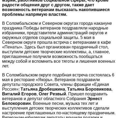
мэрии, работников социальной сферы, что кроме
радости общения друг с другом, также дает
возможность ветеранам высказать накопившиеся
проблемы напрямую властям.
В Соломбальском и Северном округах города накануне
праздника Победы ветеранов поздравляли народные
избранники, представители администраций округов и
окружных отделов социальной защиты. 5 мая в
Северном округе прошла встреча с ветеранами в кафе
«Пенаты». Здесь был организован праздничный стол,
выступили детские творческие коллективы, а, главное,
приглашенные получили возможность пообщаться
между собой и вспомнить все тяготы и лишения военных
лет.
В Соломбальском округе подобная встреча состоялась 6
мая в ресторане «Якорь». Ветеранов поздравили
депутаты городского Совета, члены фракции «Единая
Россия»:
Татьяна Дробешкина
,
Татьяна Боровикова
,
Виталий Егоров
,
Олег Резвый
. Пришел поздравить
ветеранов и депутат областного Собрания
Эрнест
Белокоровин
. Военные песни, музыка тех лет и
выступления детских творческих коллективов сделали
настроение приглашенных по-настоящему праздничным.
Ветеранам-юбилярам депутаты вручили подарки и