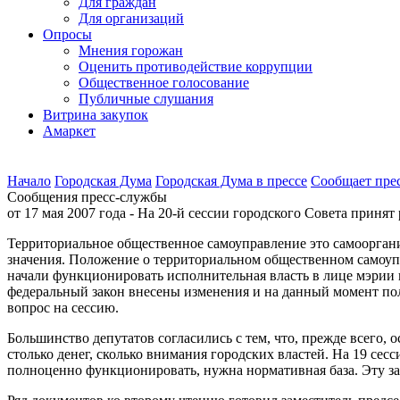
Для граждан
Для организаций
Опросы
Мнения горожан
Оценить противодействие коррупции
Общественное голосование
Публичные слушания
Витрина закупок
Амаркет
Начало
Городская Дума
Городская Дума в прессе
Сообщает пре
Сообщения пресс-службы
от 17 мая 2007 года - На 20-й сессии городского Совета прин
Территориальное общественное самоуправление это самооргани
значения. Положение о территориальном общественном самоупр
начали функционировать исполнительная власть в лице мэрии г
федеральный закон внесены изменения и на данный момент поло
вопрос на сессию.
Большинство депутатов согласились с тем, что, прежде всего
столько денег, сколько внимания городских властей. На 19 с
полноценно функционировать, нужна нормативная база. Эту за