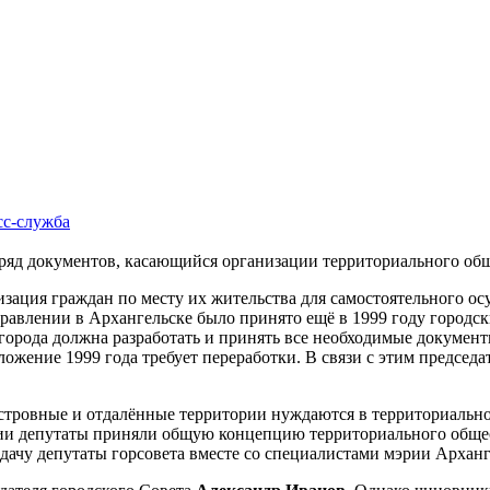
сс-cлужба
ят ряд документов, касающийся организации территориального о
зация граждан по месту их жительства для самостоятельного о
авлении в Архангельске было принято ещё в 1999 году городск
орода должна разработать и принять все необходимые документы.
жение 1999 года требует переработки. В связи с этим председа
, островные и отдалённые территории нуждаются в территориаль
ессии депутаты приняли общую концепцию территориального общ
дачу депутаты горсовета вместе со специалистами мэрии Арханг