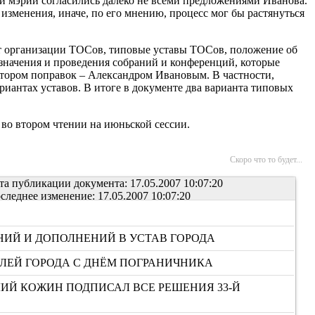
и мэрии согласились далеко не всеми предложениями Иванова.
изменения, иначе, по его мнению, процесс мог бы растянуться
ект организации ТОСов, типовые уставы ТОСов, положение об
значения и проведения собраний и конференций, которые
втором поправок – Александром Ивановым. В частности,
иантах уставов. В итоге в документе два варианта типовых
во втором чтении на июньской сессии.
Скоро что то будет...
та публикации документа: 17.05.2007 10:07:20
следнее изменение: 17.05.2007 10:07:20
ИЙ И ДОПОЛНЕНИЙ В УСТАВ ГОРОДА
ЛЕЙ ГОРОДА С ДНЁМ ПОГРАНИЧНИКА
ИЙ КОЖИН ПОДПИСАЛ ВСЕ РЕШЕНИЯ 33-Й