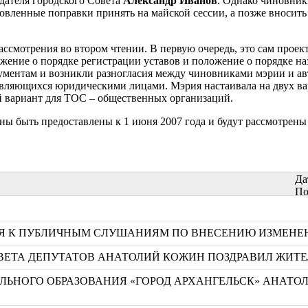
едателя городского Совета
Александр Иванов
. Однако чиновник
вленные поправки принять на майской сессии, а позже вносить 
рассмотрения во втором чтении. В первую очередь, это сам про
жение о порядке регистрации уставов и положение о порядке на
кументам и возникли разногласия между чиновниками мэрии и а
являющихся юридическими лицами. Мэрия настаивала на двух вар
 вариант для ТОС – общественных организаций.
ы быть предоставлены к 1 июня 2007 года и будут рассмотрены 
Да
По
СЯ К ПУБЛИЧНЫМ СЛУШАНИЯМ ПО ВНЕСЕНИЮ ИЗМЕНЕН
ВЕТА ДЕПУТАТОВ АНАТОЛИЙ КОЖИН ПОЗДРАВИЛ ЖИТЕ
НОГО ОБРАЗОВАНИЯ «ГОРОД АРХАНГЕЛЬСК» АНАТОЛ