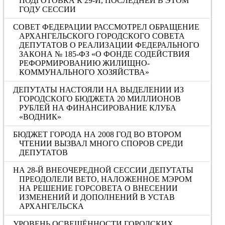
ПОДГОТОВКА К 29-Й, ПОСЛЕДНЕЙ В ЭТОМ
ГОДУ СЕССИИ
СОВЕТ ФЕДЕРАЦИИ РАССМОТРЕЛ ОБРАЩЕНИЕ
АРХАНГЕЛЬСКОГО ГОРОДСКОГО СОВЕТА
ДЕПУТАТОВ О РЕАЛИЗАЦИИ ФЕДЕРАЛЬНОГО
ЗАКОНА № 185-ФЗ «О ФОНДЕ СОДЕЙСТВИЯ
РЕФОРМИРОВАНИЮ ЖИЛИЩНО-
КОММУНАЛЬНОГО ХОЗЯЙСТВА»
ДЕПУТАТЫ НАСТОЯЛИ НА ВЫДЕЛЕНИИ ИЗ
ГОРОДСКОГО БЮДЖЕТА 20 МИЛЛИОНОВ
РУБЛЕЙ НА ФИНАНСИРОВАНИЕ КЛУБА
«ВОДНИК»
БЮДЖЕТ ГОРОДА НА 2008 ГОД ВО ВТОРОМ
ЧТЕНИИ ВЫЗВАЛ МНОГО СПОРОВ СРЕДИ
ДЕПУТАТОВ
НА 28-Й ВНЕОЧЕРЕДНОЙ СЕССИИ ДЕПУТАТЫ
ПРЕОДОЛЕЛИ ВЕТО, НАЛОЖЕННОЕ МЭРОМ
НА РЕШЕНИЕ ГОРСОВЕТА О ВНЕСЕНИИ
ИЗМЕНЕНИЙ И ДОПОЛНЕНИЙ В УСТАВ
АРХАНГЕЛЬСКА
УРОВЕНЬ ОСВЕЩЁННОСТИ ГОРОДСКИХ