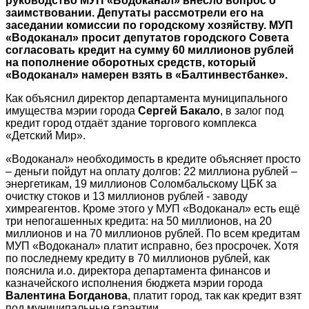
руководство МУП «Водоканал» внесло вопрос о
заимствовании. Депутаты рассмотрели его на
заседании комиссии по городскому хозяйству. МУП
«Водоканал» просит депутатов городского Совета
согласовать кредит на сумму 60 миллионов рублей
на пополнение оборотных средств, который
«Водоканал» намерен взять в «Балтинвестбанке».
Как объяснил директор департамента муниципального
имущества мэрии города
Сергей Бакало
, в залог под
кредит город отдаёт здание торгового комплекса
«Детский Мир».
«Водоканал» необходимость в кредите объясняет просто
– деньги пойдут на оплату долгов: 22 миллиона рублей –
энергетикам, 19 миллионов Соломбальскому ЦБК за
очистку стоков и 13 миллионов рублей - заводу
химреагентов. Кроме этого у МУП «Водоканал» есть ещё
три непогашенных кредита: на 50 миллионов, на 20
миллионов и на 70 миллионов рублей. По всем кредитам
МУП «Водоканал» платит исправно, без просрочек. Хотя
по последнему кредиту в 70 миллионов рублей, как
пояснила и.о. директора департамента финансов и
казначейского исполнения бюджета мэрии города
Валентина Богданова
, платит город, так как кредит взят
под муниципальные гарантии.