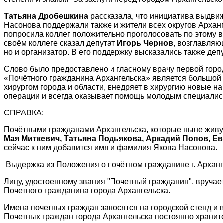
Татьяна Дробешкина
рассказала, что инициатива выдви
Насонова поддержали также и жители всех округов Арханг
попросила коллег положительно проголосовать по этому во
своём коллеге сказал депутат
Игорь Чернов
, возглавляю
но и организатор. В его поддержку высказались также де
Слово было предоставлено и гласному врачу первой гор
«Почётного гражданина Архангельска» является большой 
хирургом города и области, внедряет в хирургию новые 
операции и всегда оказывает помощь молодым специалист
СПРАВКА:
Почётными гражданами Архангельска, которые ныне живу
Мая Миткевич, Татьяна Подьякова, Аркадий Попов, Ев
сейчас к ним добавится имя и фамилия Якова Насонова.
Выдержка из Положения о почётном гражданине г. Арханг
Лицу, удостоенному звания "Почетный гражданин", вручае
Почетного гражданина города Архангельска.
Имена почетных граждан заносятся на городской стенд и в
Почетных граждан города Архангельска постоянно хранитс