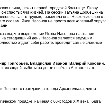
ска» принадлежит первой городской больнице. Якову
, он спас тысячи жизней. На сессии Татьяна Дробешкина
ловека за его труды», - заметила она. Несколько слов о
его словам, Яков Насонов не просто великолепный хирург,
иани
.
сказала, что выдвижение Якова Насонова на звание
и на сегодняшний день Насонов является ведущим
полностью отдаёт себя работе, проводит самые сложные
ндр Григорьев, Владислав Иванов, Валерий Коковин,
этих людей выбиты на доске почёта в Архангельске,
ак Почетного гражданина города Архангельска, лента
ическом порядке, начиная с 60-х годов XIX века. Книга