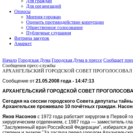
Для граждан
Для организаций
Опросы
Мнения горожан
Оценить противодействие коррупции
Общественное голосование
Публичные слушания
Витрина закупок
Амаркет
Начало
Городская Дума
Городская Дума в прессе
Сообщает пре
Сообщения пресс-службы
АРХАНГЕЛЬСКИЙ ГОРОДСКОЙ СОВЕТ ПРОГОЛОСОВАЛ 
Сообщение от
21.05.2008 года - 14:47:13
АРХАНГЕЛЬСКИЙ ГОРОДСКОЙ СОВЕТ ПРОГОЛОСОВА
Сегодня на сессии городского Совета депутаты тайн
Архангельске проживало 10 почётных граждан. Насо
Яков Насонов
с 1972 года работает хирургом в Первой г
хирургическим отделением, с 1987 года — заместитель гл
"Заслуженный врач Российской Федерации", избирался де
степени и знаком "За заслуги перед городом Архангельско