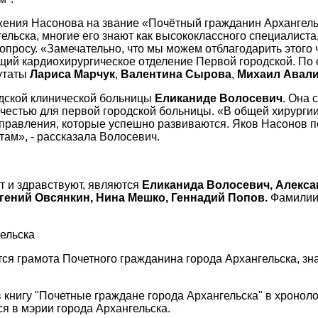
жения Насонова на звание «Почётный гражданин Архангель
ельска, многие его знают как высококлассного специалиста
просу. «Замечательно, что мы можем отблагодарить этого че
щий кардиохирургическое отделение Первой городской. По 
путаты
Лариса Марчук
,
Валентина Сырова
,
Михаил Авал
одской клинической больницы
Еликаниде Волосевич
. Она 
честью для первой городской больницы. «В общей хирурги
направления, которые успешно развиваются. Яков Насонов 
ам», - рассказала Волосевич.
т и здравствуют, являются
Еликанида Волосевич, Алекса
гений Овсянкин, Нина Мешко, Геннадий Попов.
Фамилии 
ельска
тся грамота Почетного гражданина города Архангельска, зн
 книгу "Почетные граждане города Архангельска" в хронолог
я в мэрии города Архангельска.