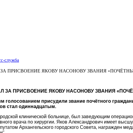
сс-cлужба
ЗА ПРИСВОЕНИЕ ЯКОВУ НАСОНОВУ ЗВАНИЯ «ПОЧЁТН
Л ЗА ПРИСВОЕНИЕ ЯКОВУ НАСОНОВУ ЗВАНИЯ «ПОЧ
ым голосованием присудили звание почётного граждани
нов стал одиннадцатым.
ородской клинической больнице, был заведующим операционн
авного врача по хирургии. Яков Александрович имеет высш
путатом Архангельского городского Совета, награжден мед
м".