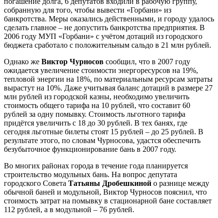
погашение долга, 6 депутатов входили в рабочую группу,
собранную для того, чтобы вывести «Горбани» из
банкротства. Меры оказались действенными, и городу удалось
сделать главное – не допустить банкротства предприятия. В
2006 году МУП «Горбани» с учётом дотаций из городского
бюджета сработало с положительным сальдо в 21 млн рублей.
Однако же
Виктор Чурносов
сообщил, что в 2007 году
ожидается увеличение стоимости энергоресурсов на 19%,
тепловой энергии на 18%, по материальным ресурсам затраты
вырастут на 10%. Даже учитывая баланс дотаций в размере 27
млн рублей из городской казны, необходимо увеличить
стоимость общего тарифа на 10 рублей, что составит 60
рублей за одну помывку. Стоимость льготного тарифа
придётся увеличить с 18 до 30 рублей. В тех банях, где
сегодня льготные билеты стоят 15 рублей – до 25 рублей. В
результате этого, по словам Чурносова, удастся обеспечить
безубыточное функционирование бань в 2007 году.
Во многих районах города в течение года планируется
строительство модульных бань. На вопрос депутата
городского Совета
Татьяны Дробешкиной
о разнице между
обычной баней и модульной, Виктор Чурносов пояснил, что
стоимость затрат на помывку в стационарной бане составляет
112 рублей, а в модульной – 76 рублей.