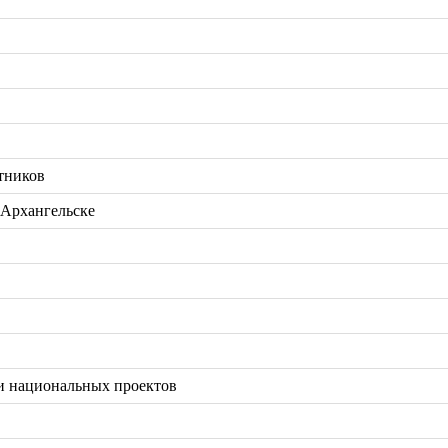
тников
 Архангельске
и национальных проектов