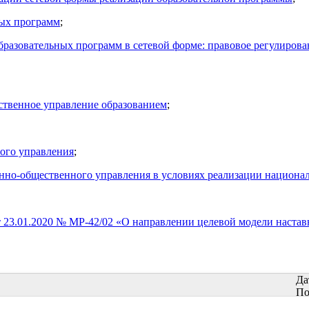
ных программ
;
зовательных программ в сетевой форме: правовое регулирован
ственное управление образованием
;
ого управления
;
но-общественного управления в условиях реализации национал
23.01.2020 № МР-42/02 «О направлении целевой модели настав
Да
По