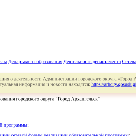
делы
Департамент образования
Деятельность департамента
Сетева
ция о деятельности Администрации городского округа «Город А
туальная информация и новости находятся:
https://arhcity.gosuslugi
зования городского округа "Город Архангельск"
ой программы
;
зации сетевой формы реализации образовательной программы
;