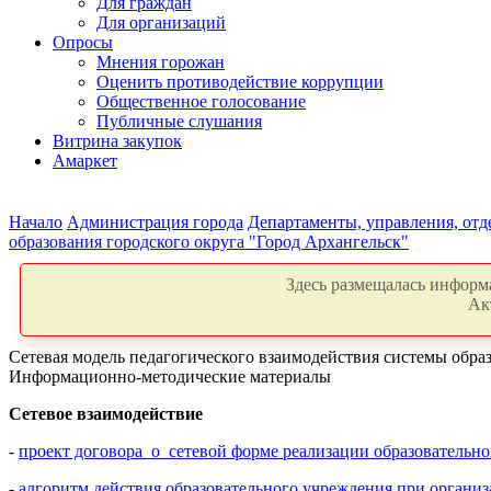
Для граждан
Для организаций
Опросы
Мнения горожан
Оценить противодействие коррупции
Общественное голосование
Публичные слушания
Витрина закупок
Амаркет
Начало
Администрация города
Департаменты, управления, от
образования городского округа "Город Архангельск"
Здесь размещалась информа
Ак
Сетевая модель педагогического взаимодействия системы обра
Информационно-методические материалы
Сетевое взаимодействие
-
проект договора о сетевой форме реализации образовательн
-
алгоритм действия образовательного учреждения при органи