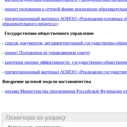
-
проект положения о сетевой форме реализации образователь
-
презентационный материал АОИОО «Реализация основных обра
образовательного процесса»
;
Государственно-общественного управление
-
список документов, регламентирующий государственно-обще
-
проект Положения об управляющем совете
;
-
критерии оценки эффективности государственно-общественн
-
презентационный материал АОИОО «Реализация государствен
Внедрение целевой модели наставничества
-
письмо Министерства просвещения Российской Федерации от 
Навигация по разделу