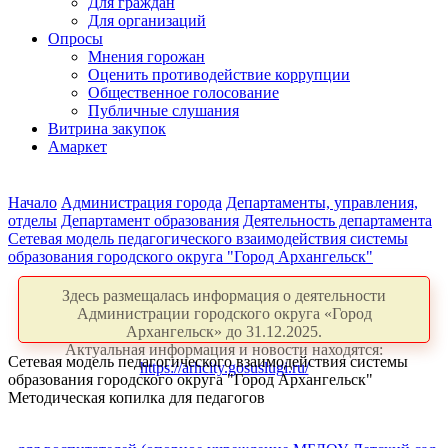
Для граждан
Для организаций
Опросы
Мнения горожан
Оценить противодействие коррупции
Общественное голосование
Публичные слушания
Витрина закупок
Амаркет
Начало
Администрация города
Департаменты, управления,
отделы
Департамент образования
Деятельность департамента
Сетевая модель педагогического взаимодействия системы
образования городского округа "Город Архангельск"
Здесь размещалась информация о деятельности
Администрации городского округа «Город
Архангельск» до 31.12.2025.
Актуальная информация и новости находятся:
Сетевая модель педагогического взаимодействия системы
https://arhcity.gosuslugi.ru/
образования городского округа "Город Архангельск"
Методическая копилка для педагогов