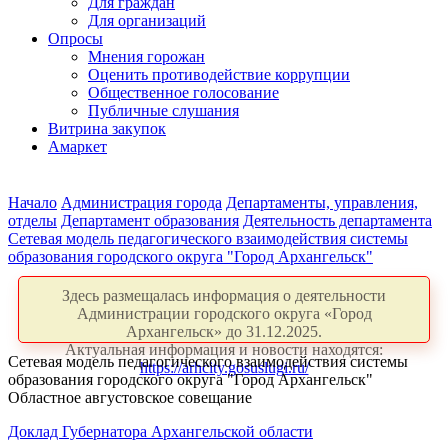
Для граждан
Для организаций
Опросы
Мнения горожан
Оценить противодействие коррупции
Общественное голосование
Публичные слушания
Витрина закупок
Амаркет
Начало
Администрация города
Департаменты, управления,
отделы
Департамент образования
Деятельность департамента
Сетевая модель педагогического взаимодействия системы
образования городского округа "Город Архангельск"
Здесь размещалась информация о деятельности
Администрации городского округа «Город
Архангельск» до 31.12.2025.
Актуальная информация и новости находятся:
Сетевая модель педагогического взаимодействия системы
https://arhcity.gosuslugi.ru/
образования городского округа "Город Архангельск"
Областное августовское совещание
Доклад Губернатора Архангельской области