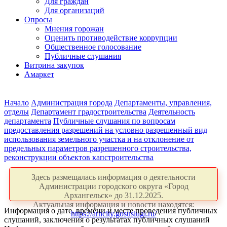
Для граждан
Для организаций
Опросы
Мнения горожан
Оценить противодействие коррупции
Общественное голосование
Публичные слушания
Витрина закупок
Амаркет
Начало
Администрация города
Департаменты, управления,
отделы
Департамент градостроительства
Деятельность
департамента
Публичные слушания по вопросам
предоставления разрешений на условно разрешенный вид
использования земельного участка и на отклонение от
предельных параметров разрешенного строительства,
реконструкции объектов капстроительства
Здесь размещалась информация о деятельности
Администрации городского округа «Город
Архангельск» до 31.12.2025.
Актуальная информация и новости находятся:
Информация о дате, времени и месте проведения публичных
https://arhcity.gosuslugi.ru/
слушаний, заключения о результатах публичных слушаний