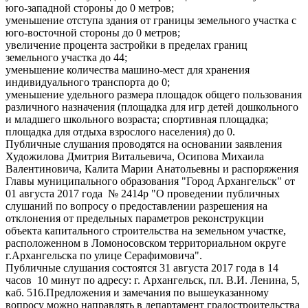
юго-западной стороны до 0 метров;
уменьшение отступа здания от границы земельного участка с
юго-восточной стороны до 0 метров;
увеличение процента застройки в пределах границ
земельного участка до 44;
уменьшение количества машино-мест для хранения
индивидуального транспорта до 0;
уменьшение удельного размера площадок общего пользования
различного назначения (площадка для игр детей дошкольного
и младшего школьного возраста; спортивная площадка;
площадка для отдыха взрослого населения) до 0.
Публичные слушания проводятся на основании заявления
Художилова Дмитрия Витальевича, Осипова Михаила
Валентиновича, Калита Марии Анатольевны и распоряжения
Главы муниципального образования "Город Архангельск" от
01 августа 2017 года № 2414р "О проведении публичных
слушаний по вопросу о предоставлении разрешения на
отклонения от предельных параметров реконструкции
объекта капитального строительства на земельном участке,
расположенном в Ломоносовском территориальном округе
г.Архангельска по улице Серафимовича".
Публичные слушания состоятся 31 августа 2017 года в 14
часов 10 минут по адресу: г. Архангельск, пл. В.И. Ленина, 5,
каб. 516.Предложения и замечания по вышеуказанному
вопросу можно направлять в департамент градостроительства