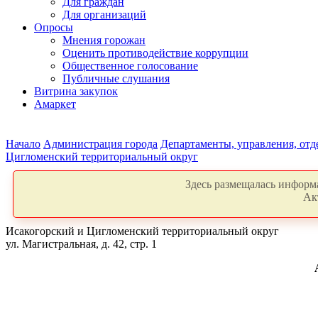
Для граждан
Для организаций
Опросы
Мнения горожан
Оценить противодействие коррупции
Общественное голосование
Публичные слушания
Витрина закупок
Амаркет
Начало
Администрация города
Департаменты, управления, от
Цигломенский территориальный округ
Здесь размещалась информа
Ак
Исакогорский и Цигломенский территориальный округ
ул. Магистральная, д. 42, стр. 1