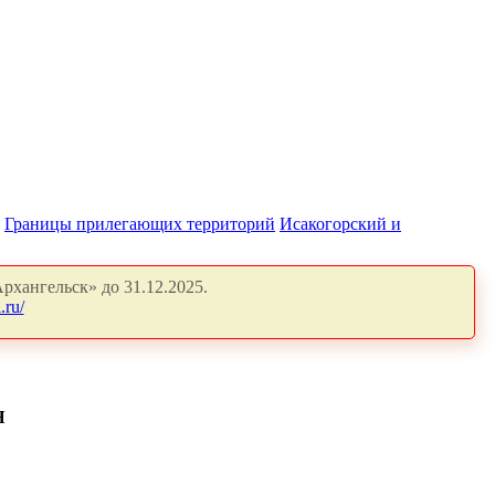
Границы прилегающих территорий
Исакогорский и
рхангельск» до 31.12.2025.
.ru/
Я