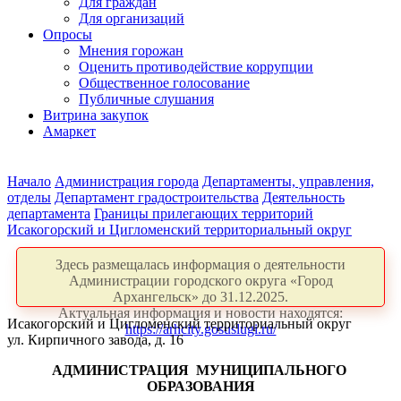
Для граждан
Для организаций
Опросы
Мнения горожан
Оценить противодействие коррупции
Общественное голосование
Публичные слушания
Витрина закупок
Амаркет
Начало
Администрация города
Департаменты, управления,
отделы
Департамент градостроительства
Деятельность
департамента
Границы прилегающих территорий
Исакогорский и Цигломенский территориальный округ
Здесь размещалась информация о деятельности
Администрации городского округа «Город
Архангельск» до 31.12.2025.
Актуальная информация и новости находятся:
Исакогорский и Цигломенский территориальный округ
https://arhcity.gosuslugi.ru/
ул. Кирпичного завода, д. 16
АДМИНИСТРАЦИЯ
МУНИЦИПАЛЬНОГО
ОБРАЗОВАНИЯ