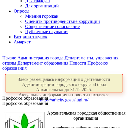
Для граждан
Для организаций
Опросы
Мнения горожан
Оценить противодействие коррупции
Общественное голосование
Публичные слушания
Витрина закупок
Амаркет
Начало
Администрация города
Департаменты, управления,
отделы
Департамент образования
Новости
Профсоюз
образования
Здесь размещалась информация о деятельности
Администрации городского округа «Город
Архангельск» до 31.12.2025.
Актуальная информация и новости находятся:
Профсоюз образования
https://arhcity.gosuslugi.ru/
Профсоюз образования
Архангельская городская общественная
организация
профсоюза работников народного