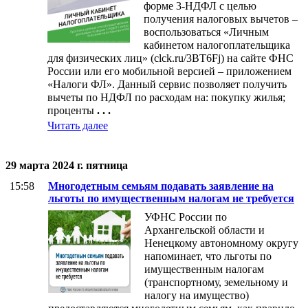
форме 3-НДФЛ с целью
получения налоговых вычетов –
воспользоваться «Личным
кабинетом налогоплательщика
для физических лиц» (clck.ru/3BT6Fj) на сайте ФНС
России или его мобильной версией – приложением
«Налоги ФЛ». Данный сервис позволяет получить
вычеты по НДФЛ по расходам на: покупку жилья;
проценты
. . .
Читать далее
29 марта 2024 г. пятница
15:58
Многодетным семьям подавать заявление на
льготы по имущественным налогам не требуется
УФНС России по
Архангельской области и
Ненецкому автономному округу
напоминает, что льготы по
имущественным налогам
(транспортному, земельному и
налогу на имущество)