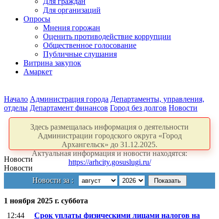
Для граждан
Для организаций
Опросы
Мнения горожан
Оценить противодействие коррупции
Общественное голосование
Публичные слушания
Витрина закупок
Амаркет
Начало
Администрация города
Департаменты, управления,
отделы
Департамент финансов
Город без долгов
Новости
Здесь размещалась информация о деятельности
Администрации городского округа «Город
Архангельск» до 31.12.2025.
Актуальная информация и новости находятся:
Новости
https://arhcity.gosuslugi.ru/
Новости
Новости за :
1 ноября 2025 г. суббота
12:44
Срок уплаты физическими лицами налогов на