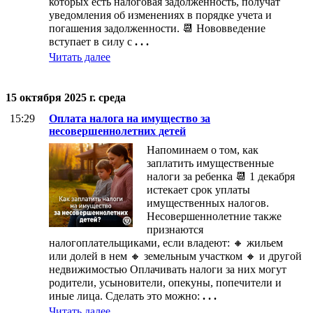
которых есть налоговая задолженность, получат
уведомления об изменениях в порядке учета и
погашения задолженности. 📆 Нововведение
вступает в силу с
. . .
Читать далее
15 октября 2025 г. среда
15:29
Оплата налога на имущество за
несовершеннолетних детей
Напоминаем о том, как
заплатить имущественные
налоги за ребенка 📆 1 декабря
истекает срок уплаты
имущественных налогов.
Несовершеннолетние также
признаются
налогоплательщиками, если владеют: 🔸 жильем
или долей в нем 🔸 земельным участком 🔸 и другой
недвижимостью Оплачивать налоги за них могут
родители, усыновители, опекуны, попечители и
иные лица. Сделать это можно:
. . .
Читать далее