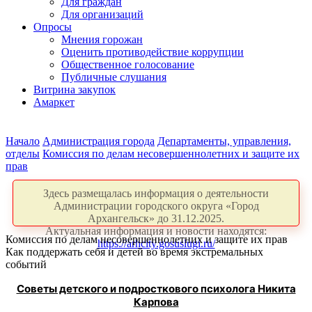
Для граждан
Для организаций
Опросы
Мнения горожан
Оценить противодействие коррупции
Общественное голосование
Публичные слушания
Витрина закупок
Амаркет
Начало
Администрация города
Департаменты, управления,
отделы
Комиссия по делам несовершеннолетних и защите их
прав
Здесь размещалась информация о деятельности
Администрации городского округа «Город
Архангельск» до 31.12.2025.
Актуальная информация и новости находятся:
Комиссия по делам несовершеннолетних и защите их прав
https://arhcity.gosuslugi.ru/
Как поддержать себя и детей во время экстремальных
событий
Советы детского и подросткового психолога Никита
Карпова