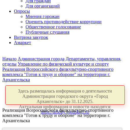
Для граждан
Для организаций
Опросы
Мнения горожан
Оценить противодействие коррупции
Общественное голосование
Публичные слушания
Витрина закупок
Амаркет
Начало
Администрация города
Департаменты, управления,
отделы
Управление по физической культуре и спорту
Реализация Всероссийского физкультурно-спортивного
комплекса "Готов к труду и обороне" на территории г.
Архангельска
Здесь размещалась информация о деятельности
Администрации городского округа «Город
Архангельск» до 31.12.2025.
Актуальная информация и новости находятся:
Реализация Всероссийского физкультурно-спортивного
https://arhcity.gosuslugi.ru/
комплекса "Готов к труду и обороне" на территории г.
Архангельска