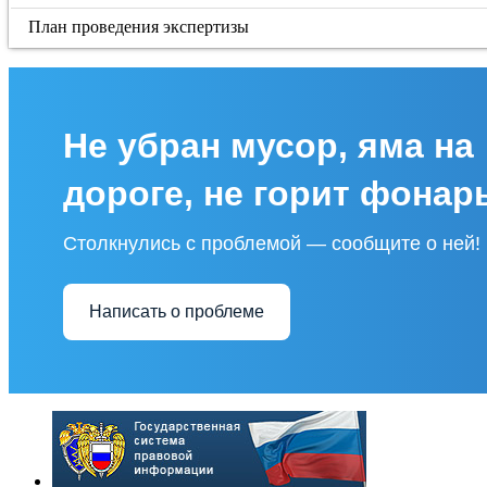
План проведения экспертизы
Не убран мусор, яма на
дороге, не горит фонар
Столкнулись с проблемой — сообщите о ней!
Написать о проблеме