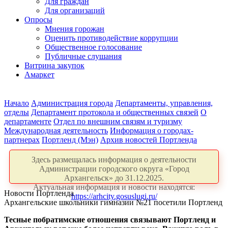
Для граждан
Для организаций
Опросы
Мнения горожан
Оценить противодействие коррупции
Общественное голосование
Публичные слушания
Витрина закупок
Амаркет
Начало
Администрация города
Департаменты, управления,
отделы
Департамент протокола и общественных связей
О
департаменте
Отдел по внешним связям и туризму
Международная деятельность
Информация о городах-
партнерах
Портленд (Мэн)
Архив новостей Портленда
Здесь размещалась информация о деятельности
Администрации городского округа «Город
Архангельск» до 31.12.2025.
Актуальная информация и новости находятся:
Новости Портленда
https://arhcity.gosuslugi.ru/
Архангельские школьники гимназии №21 посетили Портленд
Тесные побратимские отношения связывают Портленд и