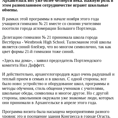
Архангельск вот уже более четверти века. Важную роль в
этом разноплановом сотрудничестве играют школьные
обмены.
В рамках этой программы в начале ноября этого года
учащиеся гимназии № 21 вместе со своими учителями
посетили города агломерации Большого Портленда.
Делегацию гимназии № 21 принимала школа города
Вестбрука - Westbrook High School. Талисманом этой школы
является синий блейзер, что во многом символично, так как
цвет формы 21-й гимназии тоже синий.
«Здесь вы дома», - заявил председатель Портлендского
комитета Нил Диффетт.
И действительно, архангелогородцев ждал очень радушный и
теплый прием в семьях и в школах. С одной стороны, все
было ново: устройство и оборудование школ, программы и
методы обучения, стиль общения учеников с учителями,
школьные обеды, символика и многое другое. Но с другой
стороны, школьников окружали уже знакомые люди, которых
они принимали в Архангельске в апреле этого года.
Программа визита была насыщена мероприятиями разного
уровня: это и посещение здания Конгресса в городе Огаста,