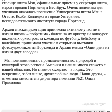
столице штата Мэн, официальные приемы у секретаря штата,
мэров городов Портленд и Вестбрук. Очень полезным для
учеников оказалось посещение Университета штата Мэн в
Огасте, Колби Колледжа в городе Уотервилл,
исследовательского института города Портленд.
Архангельская делегация принимала активное участие в
жизни школы – побратима - болела за их оркестр на конкурсе
школьных оркестров, за команды по футболу, бейсболу и
волейболу, принимали участие в открытии выставки
фотохудожников из Портленда и Архангельска «Один день из
жизни двух городов».
- Мы познакомились с промышленностью, природой и
культурой этого региона Америки и нашли много схожего с
нашей областью. Но главное сходство - в людях. Это
искренние, заботливые, дружелюбные люди. Наши друзья, -
отметила заместитель директора гимназии №21 Ольга
Правилова.
Скоро что то будет...