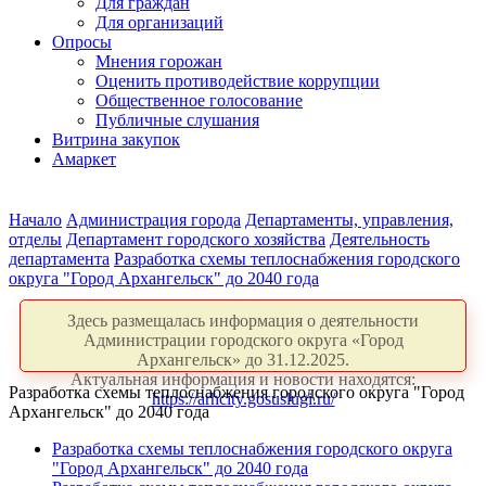
Для граждан
Для организаций
Опросы
Мнения горожан
Оценить противодействие коррупции
Общественное голосование
Публичные слушания
Витрина закупок
Амаркет
Начало
Администрация города
Департаменты, управления,
отделы
Департамент городского хозяйства
Деятельность
департамента
Разработка схемы теплоснабжения городского
округа "Город Архангельск" до 2040 года
Здесь размещалась информация о деятельности
Администрации городского округа «Город
Архангельск» до 31.12.2025.
Актуальная информация и новости находятся:
Разработка схемы теплоснабжения городского округа "Город
https://arhcity.gosuslugi.ru/
Архангельск" до 2040 года
Разработка схемы теплоснабжения городского округа
"Город Архангельск" до 2040 года