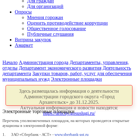
Для граждан
Для организаций
Опросы
Мнения горожан
Оценить противодействие коррупции
Общественное голосование
Публичные слушания
Витрина закупок
Амаркет
Начало
Администрация города
Департаменты, управления,
отделы
Департамент экономического развития
Деятельность
департамента
Закупки товаров, работ, услуг для обеспечения
муниципальных нужд
Электронные площадки
Здесь размещалась информация о деятельности
Администрации городского округа «Город
Архангельск» до 31.12.2025.
Актуальная информация и новости находятся:
Электронные торговые площадки
https://arhcity.gosuslugi.ru/
Перечень уполномоченных площадок, на которых проводятся открытые
аукционы в электронной форме:
1. ЗАО «Сбербанк - АСТ» -
www.sberbank-ast.ru