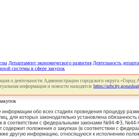
делы
Департамент экономического развития
Деятельность департ
ной системы в сфере закупок
ция о деятельности Администрации городского округа «Город А
туальная информация и новости находятся:
https://arhcity.gosuslugi
закупок
е информации обо всех стадиях проведения процедур разм
иц, для которых законодательно установлена обязанность 
ок в соответствии с федеральными законами №94-ФЗ, №44-
йт содержит положения о закупках (в соответствии с феде
а также другую информацию, относящуюся к исполнению по