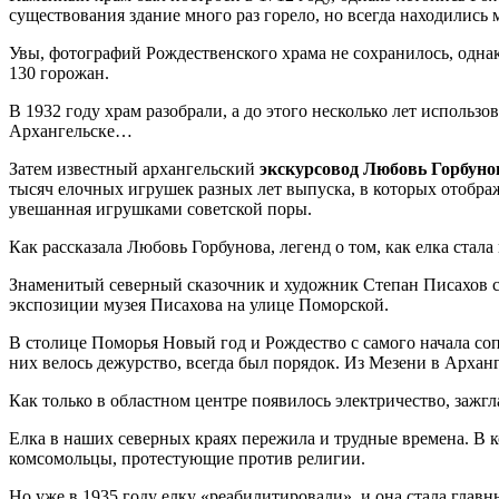
существования здание много раз горело, но всегда находились 
Увы, фотографий Рождественского храма не сохранилось, однако
130 горожан.
В 1932 году храм разобрали, а до этого несколько лет использ
Архангельске…
Затем известный архангельский
экскурсовод Любовь Горбуно
тысяч елочных игрушек разных лет выпуска, в которых отображ
увешанная игрушками советской поры.
Как рассказала Любовь Горбунова, легенд о том, как елка стал
Знаменитый северный сказочник и художник Степан Писахов с
экспозиции музея Писахова на улице Поморской.
В столице Поморья Новый год и Рождество с самого начала со
них велось дежурство, всегда был порядок. Из Мезени в Архан
Как только в областном центре появилось электричество, зажгл
Елка в наших северных краях пережила и трудные времена. В к
комсомольцы, протестующие против религии.
Но уже в 1935 году елку «реабилитировали», и она стала глав