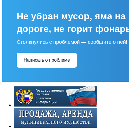
Не убран мусор, яма на
дороге, не горит фонар
Столкнулись с проблемой — сообщите о ней!
Написать о проблеме