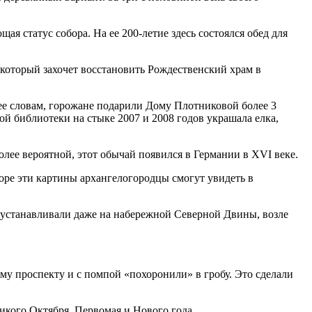
я статус собора. На ее 200-летие здесь состоялся обед для
, который захочет восстановить Рождественский храм в
ее словам, горожане подарили Дому Плотниковой более 3
й библиотеки на стыке 2007 и 2008 годов украшала елка,
олее вероятной, этот обычай появился в Германии в XVI веке.
ре эти картины архангелогородцы смогут увидеть в
и устанавливали даже на набережной Северной Двины, возле
му проспекту и с помпой «похоронили» в гробу. Это сделали
ликого Октября, Первомая и Нового года.