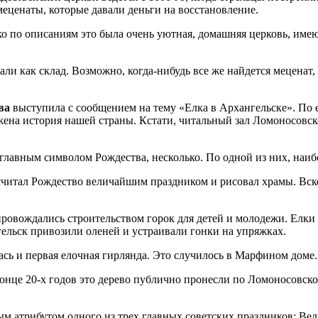
меценаты, которые давали деньги на восстановление.
 по описаниям это была очень уютная, домашняя церковь, имеюща
овали как склад. Возможно, когда-нибудь все же найдется меценат
ва
выступила с сообщением на тему «Елка в Архангельске». По 
ена история нашей страны. Кстати, читальный зал Ломоносовско
а главным символом Рождества, несколько. По одной из них, наиб
читал Рождество величайшим праздником и рисовал храмы. Вско
провождались строительством горок для детей и молодежи. Елк
гельск привозили оленей и устраивали гонки на упряжках.
ась и первая елочная гирлянда. Это случилось в Марфином доме.
онце 20-х годов это дерево публично пронесли по Ломоносовско
ным атрибутом одного из трех главных советских праздников: Ве