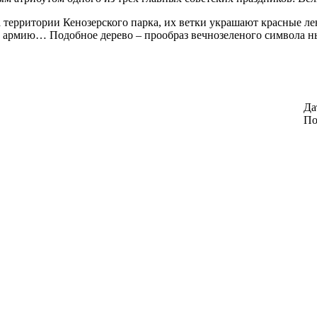
 территории Кенозерского парка, их ветки украшают красные ле
в армию… Подобное дерево – прообраз вечнозеленого символа н
Да
По