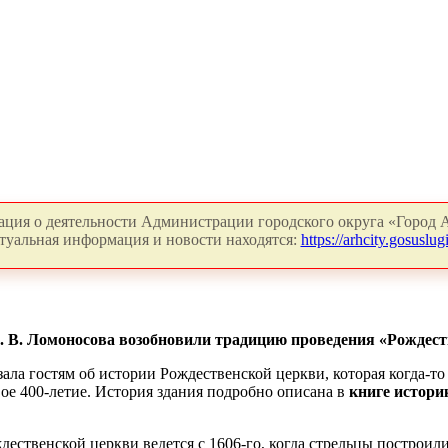
ция о деятельности Администрации городского округа «Город А
туальная информация и новости находятся:
https://arhcity.gosuslugi
. В. Ломоносова возобновили традицию проведения «Рождест
зала гостям об истории Рождественской церкви, которая когда-то
вое 400-летие. История здания подробно описана в
книге истори
ественской церкви ведется с 1606-го, когда стрельцы построили