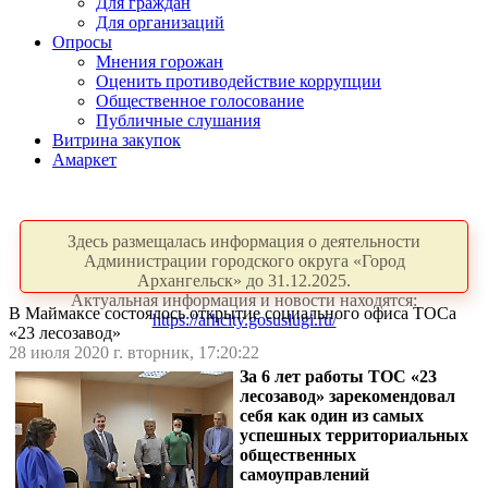
Для граждан
Для организаций
Опросы
Мнения горожан
Оценить противодействие коррупции
Общественное голосование
Публичные слушания
Витрина закупок
Амаркет
Здесь размещалась информация о деятельности
Администрации городского округа «Город
Архангельск» до 31.12.2025.
Актуальная информация и новости находятся:
В Маймаксе состоялось открытие социального офиса ТОСа
https://arhcity.gosuslugi.ru/
«23 лесозавод»
28 июля 2020 г. вторник, 17:20:22
За 6 лет работы ТОС «23
лесозавод» зарекомендовал
себя как один из самых
успешных территориальных
общественных
самоуправлений