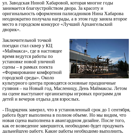
ул. Заводская Ниной Хабаровой, которая многие годы
занимается благоустройством двора. За красоту и
оригинальность оформления палисадников Нина Хабарова
неоднократно получала награды, а в этом году заняла второе
место в городском конкурсе «Лучший Архангельский
дворик».
Заключительной точкой
поездки стал сквер у КЦ
«Маймакса», где в настоящее
время ведутся работы по
установке новой уличной
сцены – в рамках поекта
«Формирование комфортной
городской среды». Около
культурного центра проводятся основные праздничные
гуляния – на Новый год, Масленицу, День Маймаксы. Летом
на сцене выступают организаторы игровых программ для
детей и вечеров отдыха для взрослых.
- Подрядчик заверил, что в установленный срок до 1 сентября,
работа будет выполнена в полном объеме. Но мы видим, что
новая сцена выполнена в авангардном дизайне. После того,
как ее возведение завершится, необходимо будет продумать
дальнейшую работу. Какие работы необходимо выполнить,