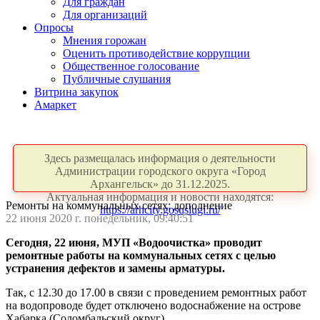
Для граждан
Для организаций
Опросы
Мнения горожан
Оценить противодействие коррупции
Общественное голосование
Публичные слушания
Витрина закупок
Амаркет
Здесь размещалась информация о деятельности
Администрации городского округа «Город
Архангельск» до 31.12.2025.
Актуальная информация и новости находятся:
Ремонты на коммунальных сетях: дополнение
https://arhcity.gosuslugi.ru/
22 июня 2020 г. понедельник, 09:40:51
Сегодня, 22 июня, МУП «Водоочистка» проводит
ремонтные работы на коммунальных сетях с целью
устранения дефектов и замены арматуры.
Так, с 12.30 до 17.00 в связи с проведением ремонтных работ
на водопроводе будет отключено водоснабжение на острове
Хабарка (Соломбальский округ).