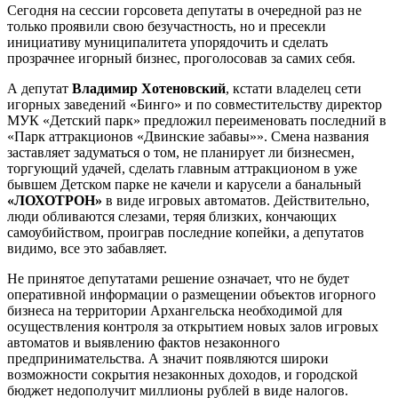
Сегодня на сессии горсовета депутаты в очередной раз не
только проявили свою безучастность, но и пресекли
инициативу муниципалитета упорядочить и сделать
прозрачнее игорный бизнес, проголосовав за самих себя.
А депутат
Владимир Хотеновский
, кстати владелец сети
игорных заведений «Бинго» и по совместительству директор
МУК «Детский парк» предложил переименовать последний в
«Парк аттракционов «Двинские забавы»». Смена названия
заставляет задуматься о том, не планирует ли бизнесмен,
торгующий удачей, сделать главным аттракционом в уже
бывшем Детском парке не качели и карусели а банальный
«ЛОХОТРОН»
в виде игровых автоматов. Действительно,
люди обливаются слезами, теряя близких, кончающих
самоубийством, проиграв последние копейки, а депутатов
видимо, все это забавляет.
Не принятое депутатами решение означает, что не будет
оперативной информации о размещении объектов игорного
бизнеса на территории Архангельска необходимой для
осуществления контроля за открытием новых залов игровых
автоматов и выявлению фактов незаконного
предпринимательства. А значит появляются широки
возможности сокрытия незаконных доходов, и городской
бюджет недополучит миллионы рублей в виде налогов.