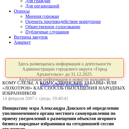
Для граждан
Для организаций
Опросы
Мнения горожан
Оценить противодействие коррупции
Общественное голосование
Публичные слушания
Витрина закупок
Амаркет
Здесь размещалась информация о деятельности
Администрации городского округа «Город
Архангельск» до 31.12.2025.
Актуальная информация и новости находятся:
КОМУ СЛЕЗЫ, А КОМУ «ДВИНСКИЕ ЗАБАВЫ» ИЛИ
https://arhcity.gosuslugi.ru/
«ЛОХОТРОН» КАК СПОСОБ ОБОГАЩЕНИЯ НАРОДНЫХ
ИЗБРАННИКОВ
14 февраля 2007 г. среда, 19:40:41
Инициативу мэра Александра Донского об определении
уполномоченного органа местного самоуправления по
приему уведомлений о размещении объектов игорного
бизнеса народные избранники на сегодняшней сессии
отклонили.