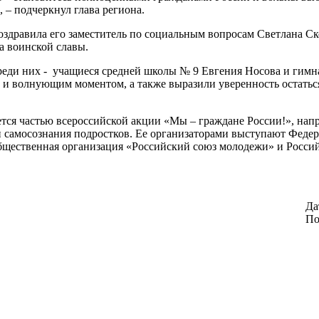
 – подчеркнул глава региона.
поздравила его заместитель по социальным вопросам Светлана 
а воинской славы.
реди них - учащиеся средней школы № 9 Евгения Носова и гим
 и волнующим моментом, а также выразили уверенность остаться
ется частью всероссийской акции «Мы – граждане России!», на
 самосознания подростков. Ее организаторами выступают Федера
бщественная организация «Российский союз молодежи» и Росси
Да
По