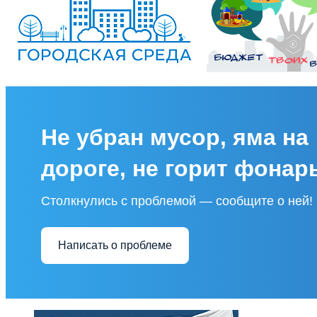
Не убран мусор, яма на
дороге, не горит фонар
Столкнулись с проблемой — сообщите о ней!
Написать о проблеме