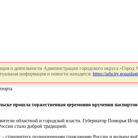
ция о деятельности Администрации городского округа «Город А
туальная информация и новости находятся:
https://arhcity.gosuslugi
спорта
ельске прошла торжественная церемония вручения паспорто
ители областной и городской власти. Губернатор Поморья Игорь
оссии стало доброй традицией.
ус – становитесь полноценными гражданами России и вольны выб