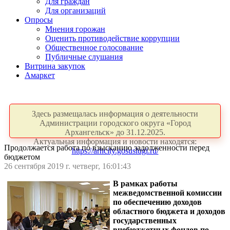
Для граждан
Для организаций
Опросы
Мнения горожан
Оценить противодействие коррупции
Общественное голосование
Публичные слушания
Витрина закупок
Амаркет
Здесь размещалась информация о деятельности
Администрации городского округа «Город
Архангельск» до 31.12.2025.
Актуальная информация и новости находятся:
Продолжается работа по взысканию задолженности перед
https://arhcity.gosuslugi.ru/
бюджетом
26 сентября 2019 г. четверг, 16:01:43
В рамках работы
межведомственной комиссии
по обеспечению доходов
областного бюджета и доходов
государственных
внебюджетных фондов по