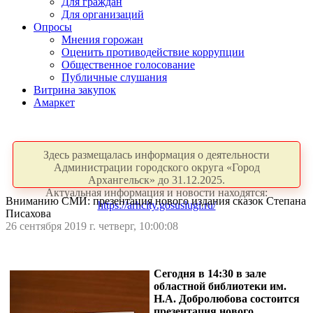
Для граждан
Для организаций
Опросы
Мнения горожан
Оценить противодействие коррупции
Общественное голосование
Публичные слушания
Витрина закупок
Амаркет
Здесь размещалась информация о деятельности
Администрации городского округа «Город
Архангельск» до 31.12.2025.
Актуальная информация и новости находятся:
Вниманию СМИ: презентация нового издания сказок Степана
https://arhcity.gosuslugi.ru/
Писахова
26 сентября 2019 г. четверг, 10:00:08
Сегодня в 14:30 в зале
областной библиотеки им.
Н.А. Добролюбова состоится
презентация нового