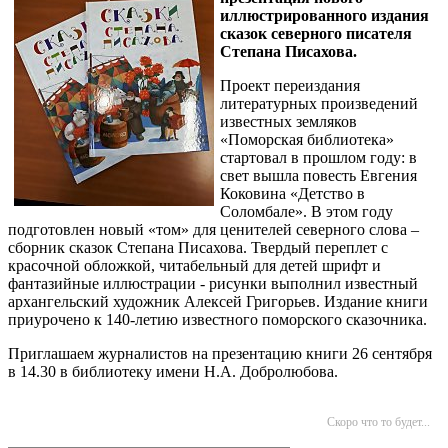
иллюстрированного издания
сказок северного писателя
Степана Писахова.
Проект переиздания
литературных произведений
известных земляков
«Поморская библиотека»
стартовал в прошлом году: в
свет вышла повесть Евгения
Коковина «Детство в
Соломбале». В этом году
подготовлен новый «том» для ценителей северного слова –
сборник сказок Степана Писахова. Твердый переплет с
красочной обложкой, читабельный для детей шрифт и
фантазийные иллюстрации - рисунки выполнил известный
архангельский художник Алексей Григорьев. Издание книги
приурочено к 140-летию известного поморского сказочника.
Приглашаем журналистов на презентацию книги 26 сентября
в 14.30 в библиотеку имени Н.А. Добролюбова.
Скоро что то будет...