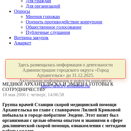
Для граждан
Для организаций
Опросы
Мнения горожан
Оценить противодействие коррупции
Общественное голосование
Публичные слушания
Витрина закупок
Амаркет
Здесь размещалась информация о деятельности
Администрации городского округа «Город
Архангельск» до 31.12.2025.
Актуальная информация и новости находятся:
МЕДИКИ АРХАНГЕЛЬСКА И ЭМДЕНА ГОТОВЫ К
https://arhcity.gosuslugi.ru/
СОТРУДНИЧЕСТВУ
18 мая 2006 г. четверг, 14:06:58
Группа врачей Станции скорой медицинской помощи
Архангельска во главе с главврачом Лилией Крюковой
побывала в городе-побратиме Эмдене. Этот визит был
организован с целью обмена опытом и знаниями в сфере
доклинической скорой помощи, ознакомления с методами
работы коллег
.