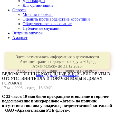
Для граждан
Для организаций
Опросы
Мнения горожан
Оценить противодействие коррупции
Общественное голосование
Публичные слушания
Витрина закупок
Амаркет
Здесь размещалась информация о деятельности
Администрации городского округа «Город
Архангельск» до 31.12.2025.
Актуальная информация и новости находятся:
ВЕДОМСТВЕННЫЕ КОТЕЛЬНЫЕ ВНОВЬ ВИНОВАТЫ В
https://arhcity.gosuslugi.ru/
ОТСУТСТВИИ ТЕПЛА И ГОРЯЧЕЙ ВОДЫ В ДОМАХ
ГОРОЖАН
17 мая 2006 г. среда, 16:39:21
С 22 часов 10 мая было прекращено отопление и горячее
водоснабжение в микрорайоне «Затон» по причине
отсутствия топлива у владельца ведомственной котельной
– ОАО «Архангельская РЭБ флота».