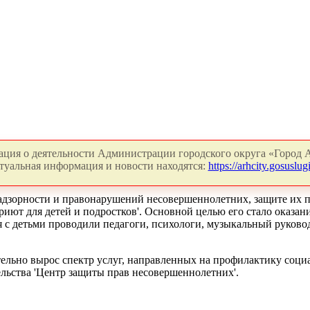
ция о деятельности Администрации городского округа «Город А
туальная информация и новости находятся:
https://arhcity.gosuslugi
адзорности и правонарушений несовершеннолетних, защите их пр
ют для детей и подростков'. Основной целью его стало оказан
 с детьми проводили педагоги, психологи, музыкальный руково
тельно вырос спектр услуг, направленных на профилактику соц
льства 'Центр защиты прав несовершеннолетних'.