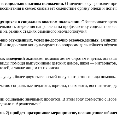
 в социально
опасном положении.
Отделение осуществляет прие
питания в семье; оказывает содействие органу опеки и попечит
одящихся в
социально опасном положении.
Обеспечивает време
ельность отделения направлена на профилактику социального си
 на ранних стадиях семейного неблагополучия.
ловно осужденных, условно-досрочно освобожденных, амнист
й и подростков консультируют по вопросам дальнейшего обучени
ных заведений
оказывает помощь детям-сиротам и детям, оставши
 виды помощи выпускникам детских домов, школ — интернатов,
елей, а также лицам из их числа.
 услуг, более двух тысяч семей получают разного вида помощь.
ктив: социальные педагоги, юристы, психологи, воспитатели, д
и социально значимых проектов. В этом году совместно с Норве
дежью г. Архангельска'.
корп. 2) пройдет праздничное мероприятие, посвященное юбиле