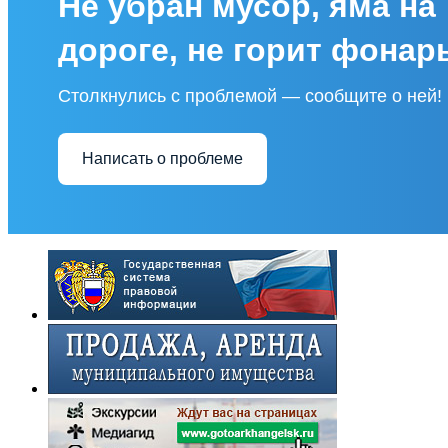
Не убран мусор, яма на
дороге, не горит фонар
Столкнулись с проблемой — сообщите о ней!
Написать о проблеме